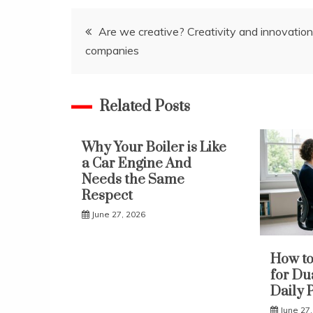
Post
Are we creative? Creativity and innovation
companies
navigation
Related Posts
Why Your Boiler is Like
a Car Engine And
Needs the Same
Respect
June 27, 2026
How to
for Du
Daily 
June 27