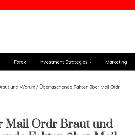
ess
Forex
Investment Strategies
Marketing
Braut und Warum / Überraschende Fakten über Mail Ordr
 Mail Ordr Braut und