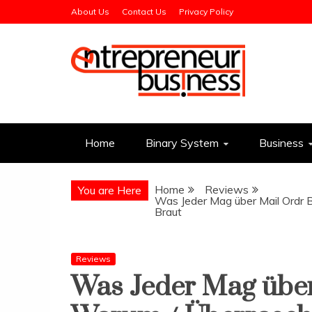
Skip
About Us
Contact Us
Privacy Policy
to
content
Entrepreneur Busin
Need a Business Idea?
Home
Binary System
Business
Home
Reviews
You are Here
Was Jeder Mag über Mail Ordr 
Braut
Reviews
Was Jeder Mag über